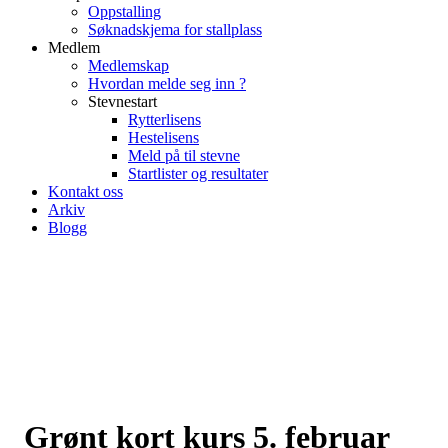
Oppstalling
Søknadskjema for stallplass
Medlem
Medlemskap
Hvordan melde seg inn ?
Stevnestart
Rytterlisens
Hestelisens
Meld på til stevne
Startlister og resultater
Kontakt oss
Arkiv
Blogg
Grønt kort kurs 5. februar