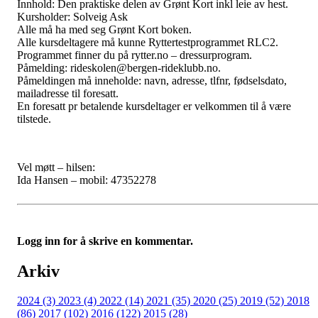
Innhold: Den praktiske delen av Grønt Kort inkl leie av hest.
Kursholder: Solveig Ask
Alle må ha med seg Grønt Kort boken.
Alle kursdeltagere må kunne Ryttertestprogrammet RLC2.
Programmet finner du på rytter.no – dressurprogram.
Påmelding: rideskolen@bergen-rideklubb.no.
Påmeldingen må inneholde: navn, adresse, tlfnr, fødselsdato,
mailadresse til foresatt.
En foresatt pr betalende kursdeltager er velkommen til å være
tilstede.
Vel møtt – hilsen:
Ida Hansen – mobil: 47352278
Logg inn for å skrive en kommentar.
Arkiv
2024 (3)
2023 (4)
2022 (14)
2021 (35)
2020 (25)
2019 (52)
2018
(86)
2017 (102)
2016 (122)
2015 (28)