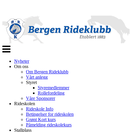
Veksle
navigasjon
Nyheter
Om oss
Om Bergen Rideklubb
Vårt anlegg
Styret
Styremedlemmer
Rollefordeling
Våre Sponsorer
Rideskolen
Rideskole Info
Betingelser for rideskolen
Grønt Kort kurs
Påmelding rideskolekurs
Stallplass