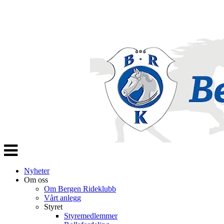
Veksle
navigasjon
Nyheter
Om oss
Om Bergen Rideklubb
Vårt anlegg
Styret
Styremedlemmer