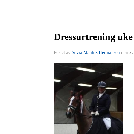
Dressurtrening uke 3
Postet av
Silvia Mahlitz Hermansen
den
2.