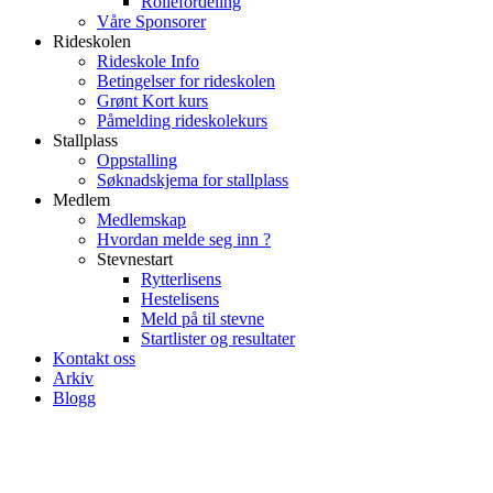
Rollefordeling
Våre Sponsorer
Rideskolen
Rideskole Info
Betingelser for rideskolen
Grønt Kort kurs
Påmelding rideskolekurs
Stallplass
Oppstalling
Søknadskjema for stallplass
Medlem
Medlemskap
Hvordan melde seg inn ?
Stevnestart
Rytterlisens
Hestelisens
Meld på til stevne
Startlister og resultater
Kontakt oss
Arkiv
Blogg