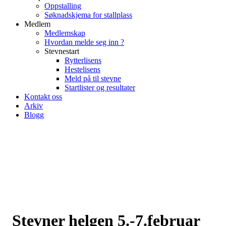
Oppstalling
Søknadskjema for stallplass
Medlem
Medlemskap
Hvordan melde seg inn ?
Stevnestart
Rytterlisens
Hestelisens
Meld på til stevne
Startlister og resultater
Kontakt oss
Arkiv
Blogg
Stevner helgen 5.-7.februar