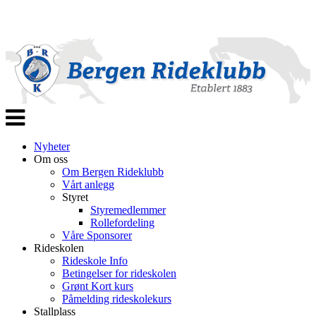
Veksle
navigasjon
Nyheter
Om oss
Om Bergen Rideklubb
Vårt anlegg
Styret
Styremedlemmer
Rollefordeling
Våre Sponsorer
Rideskolen
Rideskole Info
Betingelser for rideskolen
Grønt Kort kurs
Påmelding rideskolekurs
Stallplass