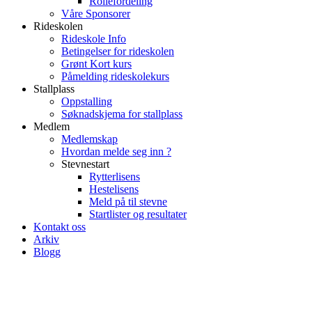
Rollefordeling
Våre Sponsorer
Rideskolen
Rideskole Info
Betingelser for rideskolen
Grønt Kort kurs
Påmelding rideskolekurs
Stallplass
Oppstalling
Søknadskjema for stallplass
Medlem
Medlemskap
Hvordan melde seg inn ?
Stevnestart
Rytterlisens
Hestelisens
Meld på til stevne
Startlister og resultater
Kontakt oss
Arkiv
Blogg