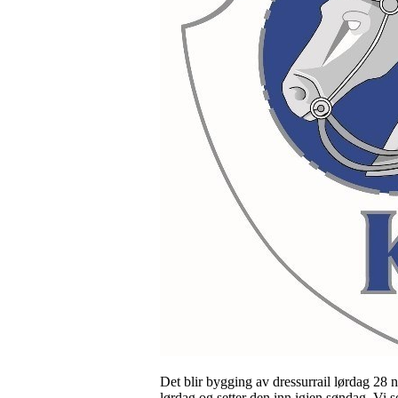
Det blir bygging av
dressurrail
lørdag 28 no
lørdag og setter den inn igjen søndag. Vi se