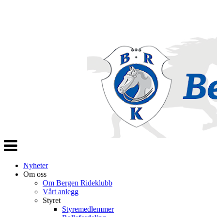
Veksle
navigasjon
Nyheter
Om oss
Om Bergen Rideklubb
Vårt anlegg
Styret
Styremedlemmer