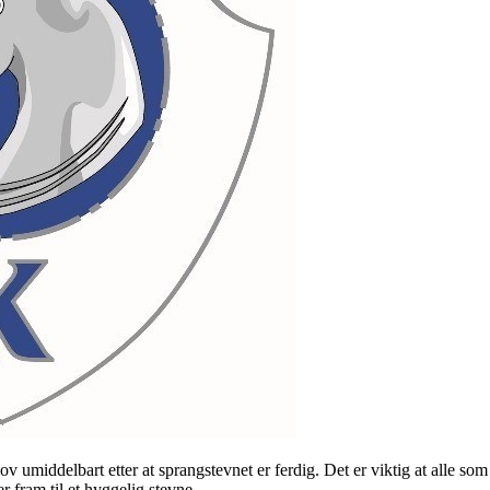
v umiddelbart etter at sprangstevnet er ferdig. Det er viktig at alle som 
r fram til et hyggelig stevne.