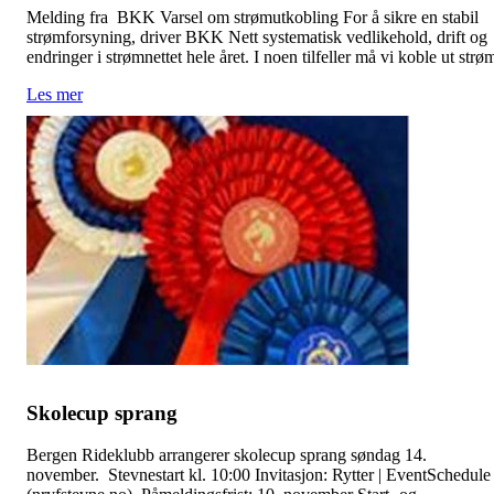
Melding fra BKK Varsel om strømutkobling For å sikre en stabil
strømforsyning, driver BKK Nett systematisk vedlikehold, drift og
endringer i strømnettet hele året. I noen tilfeller må vi koble ut strø
Les mer
Skolecup sprang
Bergen Rideklubb arrangerer skolecup sprang søndag 14.
november. Stevnestart kl. 10:00 Invitasjon: Rytter | EventSchedule