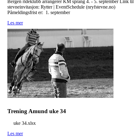
Bergen rideklubb arrangerer KM sprang 4. - 5. september Link til
stevneinvitasjon: Rytter | EventSchedule (nryfstevne.no)
Påmeldingsfrist er: 1. september
Les mer
Trening Amund uke 34
uke 34.xlsx
Les mer