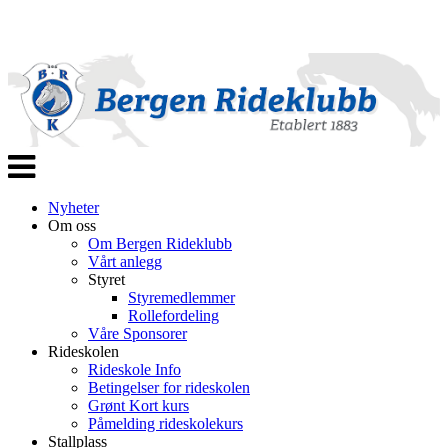
Veksle
navigasjon
Nyheter
Om oss
Om Bergen Rideklubb
Vårt anlegg
Styret
Styremedlemmer
Rollefordeling
Våre Sponsorer
Rideskolen
Rideskole Info
Betingelser for rideskolen
Grønt Kort kurs
Påmelding rideskolekurs
Stallplass