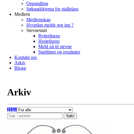
Oppstalling
Søknadskjema for stallplass
Medlem
Medlemskap
Hvordan melde seg inn ?
Stevnestart
Rytterlisens
Hestelisens
Meld på til stevne
Startlister og resultater
Kontakt oss
Arkiv
Blogg
Arkiv
Søk!