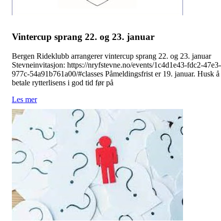
Vintercup sprang 22. og 23. januar
Bergen Rideklubb arrangerer vintercup sprang 22. og 23. januar
Stevneinvitasjon: https://nryfstevne.no/events/1c4d1e43-fdc2-47e3-
977c-54a91b761a00/#classes Påmeldingsfrist er 19. januar. Husk å
betale rytterlisens i god tid før på
Les mer