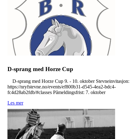
D-sprang med Horze Cup
D-sprang med Horze Cup 9. - 10. oktober Stevneinvitasjon:
https://nryfstevne.no/events/ef800b31-d545-4ea2-bdc4-
fc4d28ab2fdb/#classes Påmeldingsfrist: 7. oktober
Les mer