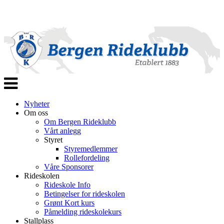
Veksle
navigasjon
Nyheter
Om oss
Om Bergen Rideklubb
Vårt anlegg
Styret
Styremedlemmer
Rollefordeling
Våre Sponsorer
Rideskolen
Rideskole Info
Betingelser for rideskolen
Grønt Kort kurs
Påmelding rideskolekurs
Stallplass