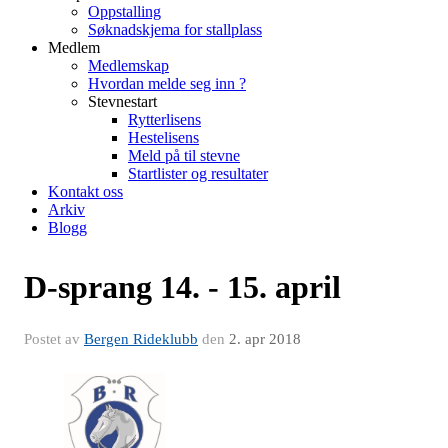
Oppstalling
Søknadskjema for stallplass
Medlem
Medlemskap
Hvordan melde seg inn ?
Stevnestart
Rytterlisens
Hestelisens
Meld på til stevne
Startlister og resultater
Kontakt oss
Arkiv
Blogg
D-sprang 14. - 15. april
Postet av
Bergen Rideklubb
den
2. apr 2018