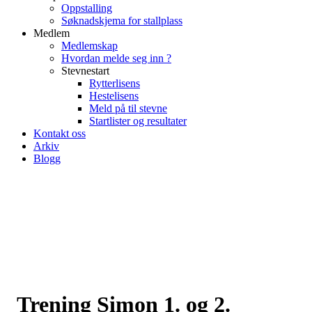
Oppstalling
Søknadskjema for stallplass
Medlem
Medlemskap
Hvordan melde seg inn ?
Stevnestart
Rytterlisens
Hestelisens
Meld på til stevne
Startlister og resultater
Kontakt oss
Arkiv
Blogg
Trening Simon 1. og 2.