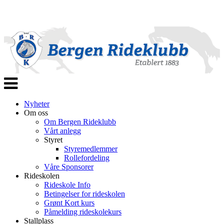
Veksle
navigasjon
Nyheter
Om oss
Om Bergen Rideklubb
Vårt anlegg
Styret
Styremedlemmer
Rollefordeling
Våre Sponsorer
Rideskolen
Rideskole Info
Betingelser for rideskolen
Grønt Kort kurs
Påmelding rideskolekurs
Stallplass